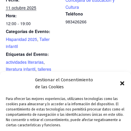
Cultura
11 octubre 2025
Teléfono
Hora:
983426266
12:00 - 19:00
Categorías de Evento:
Hispanidad 2025
,
Taller
infantil
Etiquetas del Evento:
actividades literarias
,
literatura infantil
,
talleres
infantiles
Gestionar el Consentimiento
RECINTO
de las Cookies
Palacio Real
Para ofrecer las mejores experiencias, utilizamos tecnologías como las
cookies para almacenar y/o acceder a la información del dispositivo. El
consentimiento de estas tecnologías nos permitirá procesar datos como el
Hispanidad- Ciclo mesas redondas «Huellas de
Hispanidad
comportamiento de navegación o las identificaciones únicas en este sitio.
No consentir o retirar el consentimiento, puede afectar negativamente a
Hispanidad»La huella de la Controversia de Valladolid
2025- Desfile
ciertas características y funciones.
en el ordenamiento jurídico español”.
de banderas