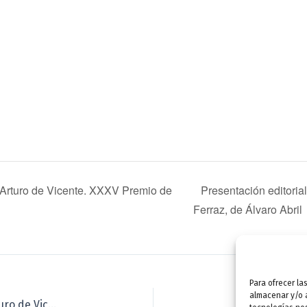
e Arturo de Vicente. XXXV Premio de
Presentación editoria
Ferraz, de Álvaro Abril
Para ofrecer la
almacenar y/o a
Presentación editorial: Getsemaní (poesía), de Arturo de Vicente. XXXV Premio de Poesía Jaime Gil de Biedma