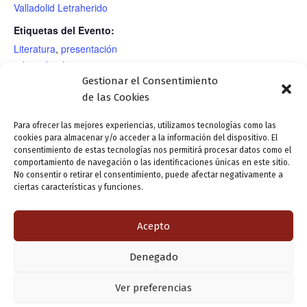
Valladolid Letraherido
Etiquetas del Evento:
Literatura
,
presentación
editorial
,
relatos
Gestionar el Consentimiento
RECINTO
de las Cookies
Para ofrecer las mejores experiencias, utilizamos tecnologías como las
cookies para almacenar y/o acceder a la información del dispositivo. El
Charla comunera: «Valladolid Comunera.
Presentación editorial:
consentimiento de estas tecnologías nos permitirá procesar datos como el
Historia y organización vecinal en la villa de
«Deseo de no ser yo»
comportamiento de navegación o las identificaciones únicas en este sitio.
No consentir o retirar el consentimiento, puede afectar negativamente a
Valladolid a comienzos del siglo XVI».
(poemario), de Pilar
ciertas características y funciones.
Imparte: Paz Altés.
Salamanca
Acepto
ANTERIOR
SIGUIENTE
Denegado
Copyright © 2026 Valladolid en su titna
Ver preferencias