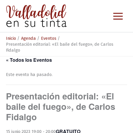
Ir
al
contenido
Inicio
Agenda
Eventos
Presentación editorial: «El baile del fuego», de Carlos
Fidalgo
« Todos los Eventos
Este evento ha pasado.
Presentación editorial: «El
baile del fuego», de Carlos
Fidalgo
GRATUITO
15 junio 2023 19:00
-
20:00