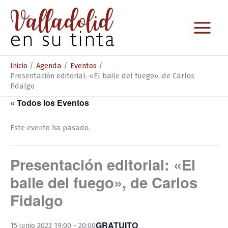
Ir
al
contenido
Inicio
Agenda
Eventos
Presentación editorial: «El baile del fuego», de Carlos
Fidalgo
« Todos los Eventos
Este evento ha pasado.
Presentación editorial: «El
baile del fuego», de Carlos
Fidalgo
GRATUITO
15 junio 2023 19:00
-
20:00