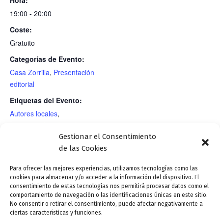
19:00 - 20:00
Coste:
Gratuito
Categorías de Evento:
Casa Zorrilla
,
Presentación
editorial
Etiquetas del Evento:
Autores locales
,
presentación editorial
Gestionar el Consentimiento
RECINTO
de las Cookies
Para ofrecer las mejores experiencias, utilizamos tecnologías como las
cookies para almacenar y/o acceder a la información del dispositivo. El
Recital de poesía: «Poemas en
Exposición: «Tiempo
consentimiento de estas tecnologías nos permitirá procesar datos como el
tiempo de Pasión», a cargo de Ángel
improvisado». Grabados de
comportamiento de navegación o las identificaciones únicas en este sitio.
No consentir o retirar el consentimiento, puede afectar negativamente a
María de Pablos y María Adela
Gloria Reguero. Espacio
ciertas características y funciones.
Álvarez.
DiezMetros (Sala NAC)