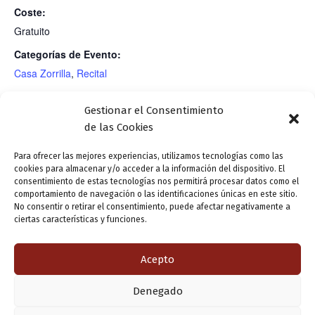
Coste:
Gratuito
Categorías de Evento:
Casa Zorrilla
,
Recital
Etiquetas del Evento:
Gestionar el Consentimiento
Poesía religiosa
,
recital
de las Cookies
poético
,
Semana Santa
Para ofrecer las mejores experiencias, utilizamos tecnologías como las
cookies para almacenar y/o acceder a la información del dispositivo. El
consentimiento de estas tecnologías nos permitirá procesar datos como el
Concierto de arpa y pianoforte:
Presentación editorial: «Letras de
comportamiento de navegación o las identificaciones únicas en este sitio.
No consentir o retirar el consentimiento, puede afectar negativamente a
«El arpa de Zorrilla vuelve a Casa»
vida», de Paula Cáceres Valencia
ciertas características y funciones.
Acepto
ANTERIOR
SIGUIENTE
Denegado