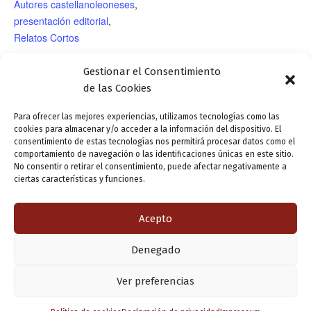
Autores castellanoleoneses
,
presentación editorial
,
Relatos Cortos
RECINTO
Gestionar el Consentimiento
de las Cookies
2.º Taller de Verso
Conferencia-recital: «Señas de identidad en
Para ofrecer las mejores experiencias, utilizamos tecnologías como las
cookies para almacenar y/o acceder a la información del dispositivo. El
Clásico Español: «El
la poesía de Castilla y León». Imparte: María
consentimiento de estas tecnologías nos permitirá procesar datos como el
Tenorio, verso a verso».
Luisa Rodríguez Antón. Voces: Pilar Aguiar,
comportamiento de navegación o las identificaciones únicas en este sitio.
No consentir o retirar el consentimiento, puede afectar negativamente a
Imparte: Juan Polanco
Aurora Manuel López y Marisa Rodríguez
ciertas características y funciones.
(actor y director teatral)
Antón. Acordeón: Ana Tellechea
Acepto
ANTERIOR
SIGUIENTE
Denegado
Copyright © 2026 Valladolid en su titna
Ver preferencias