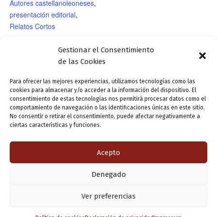
Autores castellanoleoneses
,
presentación editorial
,
Relatos Cortos
RECINTO
Gestionar el Consentimiento
de las Cookies
2.º Taller de Verso
Conferencia-recital: «Señas de identidad en
Para ofrecer las mejores experiencias, utilizamos tecnologías como las
cookies para almacenar y/o acceder a la información del dispositivo. El
Clásico Español: «El
la poesía de Castilla y León». Imparte: María
consentimiento de estas tecnologías nos permitirá procesar datos como el
Tenorio, verso a verso».
Luisa Rodríguez Antón. Voces: Pilar Aguiar,
comportamiento de navegación o las identificaciones únicas en este sitio.
No consentir o retirar el consentimiento, puede afectar negativamente a
Imparte: Juan Polanco
Aurora Manuel López y Marisa Rodríguez
ciertas características y funciones.
(actor y director teatral)
Antón. Acordeón: Ana Tellechea
Acepto
ANTERIOR
SIGUIENTE
Denegado
Copyright © 2026 Valladolid en su titna
Ver preferencias