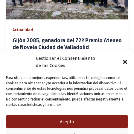
Actualidad
Gijón 2085, ganadora del 72º Premio Ateneo
de Novela Ciudad de Valladolid
dereojo
/
4 abril, 2025
Gestionar el Consentimiento
de las Cookies
La novela Gijón 2085 se ha alzado con el 72º Premio
Ateneo de Novela Ciudad de Valladolid, consolidando su
Para ofrecer las mejores experiencias, utilizamos tecnologías como las
lugar como una de las obras más destacadas de la
cookies para almacenar y/o acceder a la información del dispositivo. El
narrativa
consentimiento de estas tecnologías nos permitirá procesar datos como el
comportamiento de navegación o las identificaciones únicas en este sitio.
No consentir o retirar el consentimiento, puede afectar negativamente a
ciertas características y funciones.
1
2
Siguiente
→
Acepto