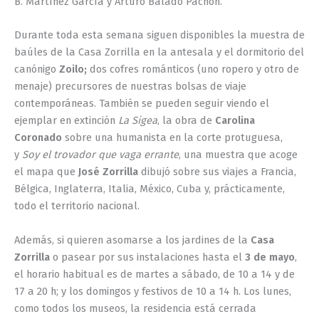
B. Martínez García y Arturo Balado Pachón.
Durante toda esta semana siguen disponibles la muestra de
baúles de la Casa Zorrilla en la antesala y el dormitorio del
canónigo
Zoilo;
dos cofres románticos (uno ropero y otro de
menaje) precursores de nuestras bolsas de viaje
contemporáneas. También se pueden seguir viendo el
ejemplar en extinción
La Sigea
, la obra de
Carolina
Coronado
sobre una humanista en la corte protuguesa,
y
Soy el trovador que vaga errante
, una muestra que acoge
el mapa que
José Zorrilla
dibujó sobre sus viajes a Francia,
Bélgica, Inglaterra, Italia, México, Cuba y, prácticamente,
todo el territorio nacional.
Además, si quieren asomarse a los jardines de la
Casa
Zorrilla
o pasear por sus instalaciones hasta el
3 de mayo
,
el horario habitual es de martes a sábado, de 10 a 14 y de
17 a 20 h; y los domingos y festivos de 10 a 14 h. Los lunes,
como todos los museos, la residencia está cerrada