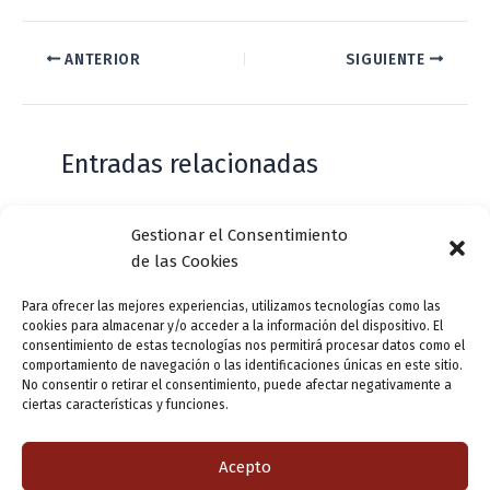
ANTERIOR
SIGUIENTE
Entradas relacionadas
Gestionar el Consentimiento
Casa de Zorrilla conmemorarán el 168
de las Cookies
aniversario del estreno de Don Juan
Tenorio
Para ofrecer las mejores experiencias, utilizamos tecnologías como las
cookies para almacenar y/o acceder a la información del dispositivo. El
Deja un comentario
/
Actualidad
/ Por
VLLensutinta
consentimiento de estas tecnologías nos permitirá procesar datos como el
comportamiento de navegación o las identificaciones únicas en este sitio.
No consentir o retirar el consentimiento, puede afectar negativamente a
ciertas características y funciones.
¿De dónde “lo de Pucela”?
1 comentario
/
Actualidad
/ Por
VLLensutinta
Acepto