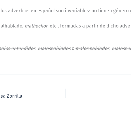
los adverbios en español son invariables: no tienen género y
malhablado,
malhechor
, etc., formadas a partir de dicho adv
alos entendidos
;
maloshablados
o
malos hablados
;
maloshe
sa Zorrilla