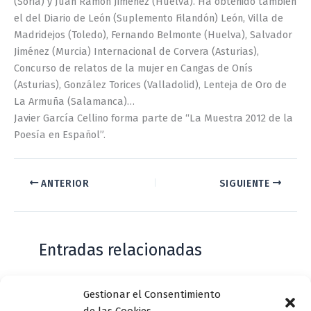
(Soria) y Juan Ramón Jiménez (Huelva). Ha obtenido también
el del Diario de León (Suplemento Filandón) León, Villa de
Madridejos (Toledo), Fernando Belmonte (Huelva), Salvador
Jiménez (Murcia) Internacional de Corvera (Asturias),
Concurso de relatos de la mujer en Cangas de Onís
(Asturias), González Torices (Valladolid), Lenteja de Oro de
La Armuña (Salamanca)…
Javier García Cellino forma parte de “La Muestra 2012 de la
Poesía en Español”.
ANTERIOR
SIGUIENTE
Entradas relacionadas
Gestionar el Consentimiento
Casa de Zorrilla conmemorarán el 168