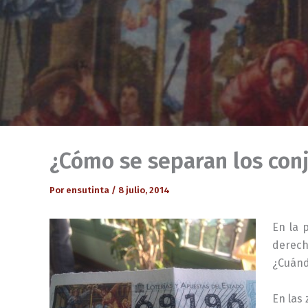
¿Cómo se separan los conj
Por
ensutinta
/
8 julio, 2014
En la 
derech
¿Cuánd
En las