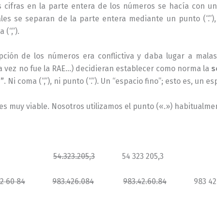
s cifras en la parte entera de los números se hacía con un 
les se separan de la parte entera mediante un punto (“.”), 
(“,”).
pción de los números era conflictiva y daba lugar a mala
a vez no fue la RAE…) decidieran establecer como norma la
s
”
. Ni coma (“,”), ni punto (“.”). Un “espacio fino”; esto es, un
es muy viable. Nosotros utilizamos el punto («.») habitualme
54.323.205,3
54 323 205,3
2 60 84
983.426.084
983.42.60.84
983 426 