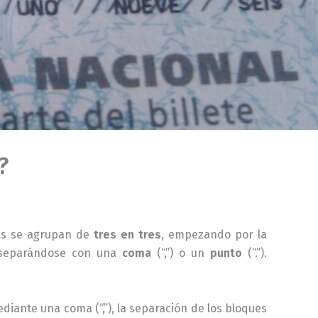
?
tas se agrupan de
tres en tres
, empezando por la
o separándose con una
coma
(“,”) o un
punto
(“.”).
diante una coma (“,”), la separación de los bloques