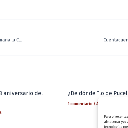
Música, poesía, teatro e Ilustratour visitan esta semana la Casa Zorrilla
8 aniversario del
¿De dónde “lo de Pucel
1 comentario
/
Actualidad
/ Por
a
Para ofrecer la
almacenar y/o a
tecnologías no