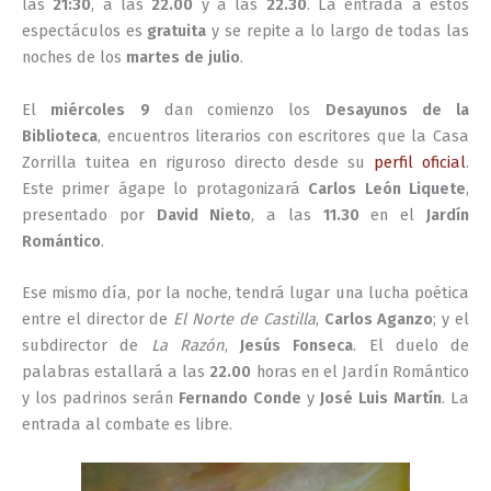
las
21:30
, a las
22.00
y a las
22.30
. La entrada a estos
espectáculos es
gratuita
y se repite a lo largo de todas las
noches de los
martes de julio
.
El
miércoles 9
dan comienzo los
Desayunos de la
Biblioteca
, encuentros literarios con escritores que la Casa
Zorrilla tuitea en riguroso directo desde su
perfil oficial
.
Este primer ágape lo protagonizará
Carlos León Liquete
,
presentado por
David Nieto
, a las
11.30
en el
Jardín
Romántico
.
Ese mismo día, por la noche, tendrá lugar una lucha poética
entre el director de
El Norte de Castilla
,
Carlos Aganzo
; y el
subdirector de
La Razón
,
Jesús Fonseca
. El duelo de
palabras estallará a las
22.00
horas en el Jardín Romántico
y los padrinos serán
Fernando Conde
y
José Luis Martín
. La
entrada al combate es libre.