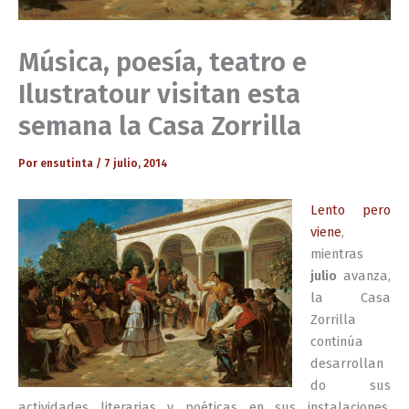
Música, poesía, teatro e
Ilustratour visitan esta
semana la Casa Zorrilla
Por
ensutinta
/
7 julio, 2014
Lento pero
viene
,
mientras
julio
avanza,
la Casa
Zorrilla
continúa
desarrollan
do sus
actividades literarias y poéticas en sus instalaciones.