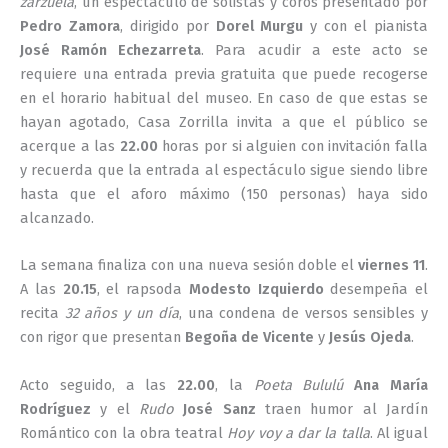
zarzuela
, un espectáculo de solistas y coros presentado por
Pedro Zamora
, dirigido por
Dorel Murgu
y con el pianista
José Ramón Echezarreta
. Para acudir a este acto se
requiere una entrada previa gratuita que puede recogerse
en el horario habitual del museo. En caso de que estas se
hayan agotado, Casa Zorrilla invita a que el público se
acerque a las
22.00
horas por si alguien con invitación falla
y recuerda que la entrada al espectáculo sigue siendo libre
hasta que el aforo máximo (150 personas) haya sido
alcanzado.
La semana finaliza con una nueva sesión doble el
viernes 11
.
A las
20.15
, el rapsoda
Modesto Izquierdo
desempeña el
recita
32 años y un día
, una condena de versos sensibles y
con rigor que presentan
Begoña de Vicente
y
Jesús Ojeda
.
Acto seguido, a las
22.00
, la
Poeta Bululú
Ana María
Rodríguez
y el
Rudo
José Sanz
traen humor al Jardín
Romántico con la obra teatral
Hoy voy a dar la talla
. Al igual