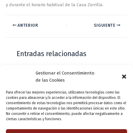
y durante el horario habitual de la Casa Zorrilla.
ANTERIOR
SIGUIENTE
Entradas relacionadas
Gestionar el Consentimiento
Casa de Zorrilla conmemorarán el 168
de las Cookies
aniversario del estreno de Don Juan
Tenorio
Para ofrecer las mejores experiencias, utilizamos tecnologías como las
cookies para almacenar y/o acceder a la información del dispositivo. El
Deja un comentario
/
Actualidad
/ Por
VLLensutinta
consentimiento de estas tecnologías nos permitirá procesar datos como el
comportamiento de navegación o las identificaciones únicas en este sitio.
No consentir o retirar el consentimiento, puede afectar negativamente a
ciertas características y funciones.
¿De dónde “lo de Pucela”?