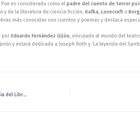
n Poe es considerado como el
padre del cuento de terror ps
 y de la literatura de ciencia ficción.
Kafka, Lovecraft
o
Borg
s obras más conocidas son cuentos y poemas y destaca espec
o por
Eduardo Fernández Gijón
, vinculado al mundo del teat
e junio y estará dedicada a Joseph Roth y ‘La leyenda del San
Un centenar de escritores participarán en la 51 Feria del Libro de Valladolid