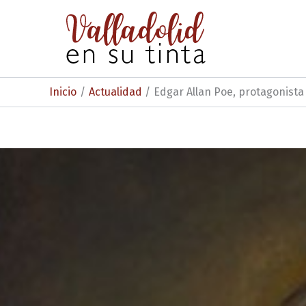
Ir
al
contenido
Inicio
Actualidad
Edgar Allan Poe, protagonista 