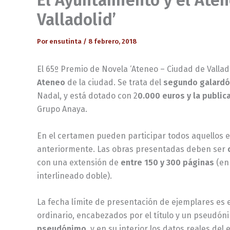
El Ayuntamiento y el Ate
Valladolid’
Por
ensutinta
/
8 febrero, 2018
El 65º Premio de Novela ‘Ateneo – Ciudad de Vallad
Ateneo
de la ciudad. Se trata del
segundo galardón
Nadal, y está dotado con 2
0.000 euros y la public
Grupo Anaya.
En el certamen pueden participar todos aquellos 
anteriormente. Las obras presentadas deben ser
con una extensión de
entre 150 y 300 páginas
(en 
interlineado doble).
La fecha límite de presentación de ejemplares es 
ordinario, encabezados por el título y un pseudó
pseudónimo
, y en su interior los datos reales de