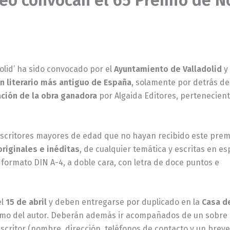
neo convocan el 65 Premio de N
olid’ ha sido convocado por el
Ayuntamiento de Valladolid
y
 literario más antiguo de España
, solamente por detrás de
ación de la obra ganadora
por Algaida Editores, pertenecient
escritores mayores de edad que no hayan recibido este prem
originales e inéditas
, de cualquier temática y escritas en es
formato DIN A-4, a doble cara, con letra de doce puntos e
el
15 de abril
y deben entregarse por duplicado en la
Casa de
nimo del autor. Deberán además ir acompañados de un sobre 
l escritor (nombre, dirección, teléfonos de contacto y un brev