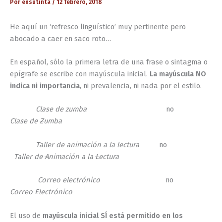
Por
ensutinta
/
12 febrero, 2018
He aquí un ‘refresco lingüístico’ muy pertinente pero
abocado a caer en saco roto…
En español, sólo la primera letra de una frase o sintagma o
epígrafe se escribe con mayúscula inicial.
La mayúscula NO
indica ni importancia
, ni prevalencia, ni nada por el estilo.
Clase de zumba
no
Clase de
Z
umba
Taller de animación a la lectura
no
Taller de
A
nimación a la
L
ectura
Correo electrónico
no
Correo
E
lectrónico
El uso de
mayúscula inicial SÍ está permitido en los