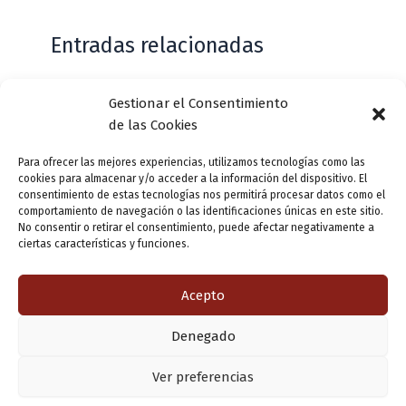
Entradas relacionadas
Gestionar el Consentimiento
Casa de Zorrilla conmemorarán el 168
de las Cookies
aniversario del estreno de Don Juan
Tenorio
Para ofrecer las mejores experiencias, utilizamos tecnologías como las
cookies para almacenar y/o acceder a la información del dispositivo. El
Deja un comentario
/
Actualidad
/ Por
VLLensutinta
consentimiento de estas tecnologías nos permitirá procesar datos como el
comportamiento de navegación o las identificaciones únicas en este sitio.
No consentir o retirar el consentimiento, puede afectar negativamente a
ciertas características y funciones.
¿De dónde “lo de Pucela”?
1 comentario
/
Actualidad
/ Por
VLLensutinta
Acepto
Denegado
Copyright © 2026 Valladolid en su titna
Ver preferencias