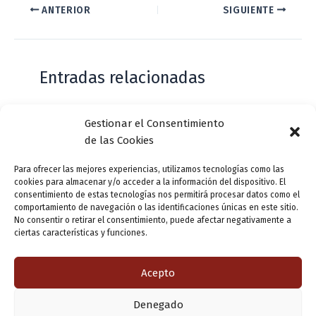
ANTERIOR
SIGUIENTE
Entradas relacionadas
Gestionar el Consentimiento
Casa de Zorrilla conmemorarán el 168
de las Cookies
aniversario del estreno de Don Juan
Tenorio
Para ofrecer las mejores experiencias, utilizamos tecnologías como las
cookies para almacenar y/o acceder a la información del dispositivo. El
Deja un comentario
/
Actualidad
/ Por
VLLensutinta
consentimiento de estas tecnologías nos permitirá procesar datos como el
comportamiento de navegación o las identificaciones únicas en este sitio.
No consentir o retirar el consentimiento, puede afectar negativamente a
ciertas características y funciones.
¿De dónde “lo de Pucela”?
1 comentario
/
Actualidad
/ Por
VLLensutinta
Acepto
Denegado