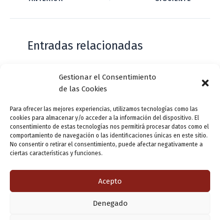
Entradas relacionadas
Gestionar el Consentimiento
Casa de Zorrilla conmemorarán el 168
de las Cookies
aniversario del estreno de Don Juan
Tenorio
Para ofrecer las mejores experiencias, utilizamos tecnologías como las
cookies para almacenar y/o acceder a la información del dispositivo. El
Deja un comentario
/
Actualidad
/ Por
VLLensutinta
consentimiento de estas tecnologías nos permitirá procesar datos como el
comportamiento de navegación o las identificaciones únicas en este sitio.
No consentir o retirar el consentimiento, puede afectar negativamente a
ciertas características y funciones.
¿De dónde “lo de Pucela”?
1 comentario
/
Actualidad
/ Por
VLLensutinta
Acepto
Denegado