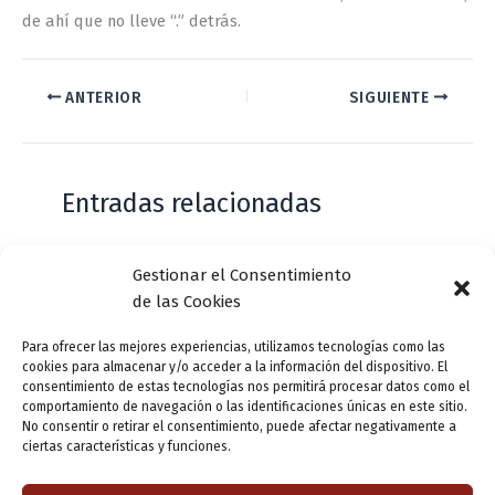
de ahí que no lleve “.” detrás.
ANTERIOR
SIGUIENTE
Entradas relacionadas
Gestionar el Consentimiento
Casa de Zorrilla conmemorarán el 168
de las Cookies
aniversario del estreno de Don Juan
Tenorio
Para ofrecer las mejores experiencias, utilizamos tecnologías como las
cookies para almacenar y/o acceder a la información del dispositivo. El
Deja un comentario
/
Actualidad
/ Por
VLLensutinta
consentimiento de estas tecnologías nos permitirá procesar datos como el
comportamiento de navegación o las identificaciones únicas en este sitio.
No consentir o retirar el consentimiento, puede afectar negativamente a
ciertas características y funciones.
¿De dónde “lo de Pucela”?