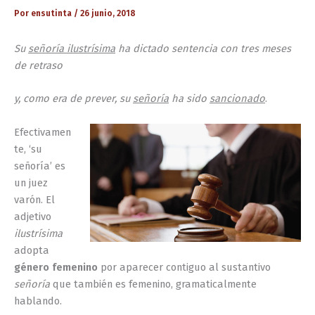
Por
ensutinta
/
26 junio, 2018
Su
señoría ilustrísima
ha dictado sentencia con tres meses
de retraso
y, como era de prever, su
señoría
ha sido
sancionado
.
Efectivamen
te, ‘su
señoría’ es
un juez
varón. El
adjetivo
ilustrísima
adopta
género femenino
por aparecer contiguo al sustantivo
señoría
que también es femenino, gramaticalmente
hablando.