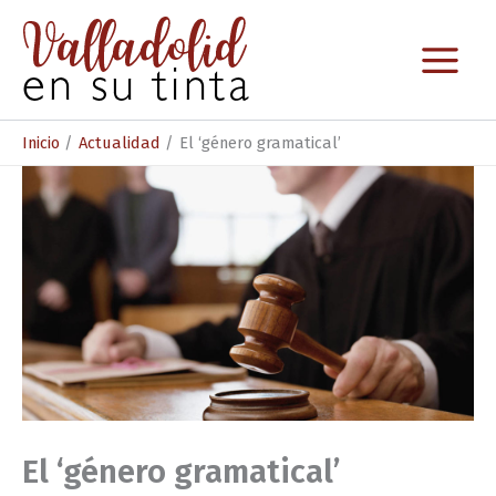
Ir
al
contenido
Inicio
Actualidad
El ‘género gramatical’
El ‘género gramatical’