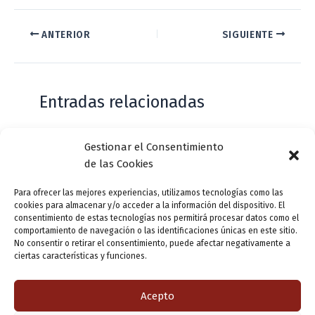
ANTERIOR
SIGUIENTE
Entradas relacionadas
Gestionar el Consentimiento
Casa de Zorrilla conmemorarán el 168
de las Cookies
aniversario del estreno de Don Juan
Tenorio
Para ofrecer las mejores experiencias, utilizamos tecnologías como las
cookies para almacenar y/o acceder a la información del dispositivo. El
Deja un comentario
/
Actualidad
/ Por
VLLensutinta
consentimiento de estas tecnologías nos permitirá procesar datos como el
comportamiento de navegación o las identificaciones únicas en este sitio.
No consentir o retirar el consentimiento, puede afectar negativamente a
ciertas características y funciones.
¿De dónde “lo de Pucela”?
1 comentario
/
Actualidad
/ Por
VLLensutinta
Acepto