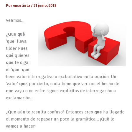
Por
ensutinta
/
21 junio, 2018
Veamos…
¿
Que
qué
‘
que’
lleva
tilde? Pues
qué
quieres
que
te diga:
el ‘
que’
que
tiene valor interrogativo o exclamativo en la oración. Un
‘valor’
que
, por cierto, nada tiene
que
ver con el hecho de
que
vaya o no entre signos explícitos de interrogación o
exclamación…
¿
Que
aún te resulta confuso? Entonces creo
que
ha llegado
el momento de repasar un poco la gramática… ¡
Qué
le
vamos a hacer!