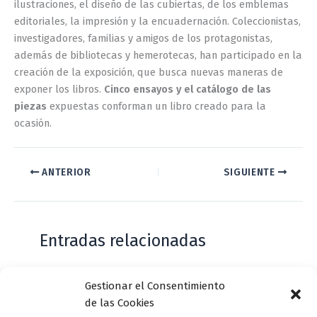
ilustraciones, el diseño de las cubiertas, de los emblemas
editoriales, la impresión y la encuadernación. Coleccionistas,
investigadores, familias y amigos de los protagonistas,
además de bibliotecas y hemerotecas, han participado en la
creación de la exposición, que busca nuevas maneras de
exponer los libros.
Cinco ensayos y el catálogo de las
piezas
expuestas conforman un libro creado para la
ocasión.
ANTERIOR
SIGUIENTE
Entradas relacionadas
Gestionar el Consentimiento
Casa de Zorrilla conmemorarán el 168
de las Cookies
aniversario del estreno de Don Juan