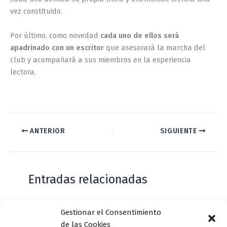
vez constituido.
Por último, como novedad
cada uno de ellos será
apadrinado con un escritor
que asesorará la marcha del
club y acompañará a sus miembros en la experiencia
lectora.
ANTERIOR
SIGUIENTE
Entradas relacionadas
Gestionar el Consentimiento
Casa de Zorrilla conmemorarán el 168
de las Cookies