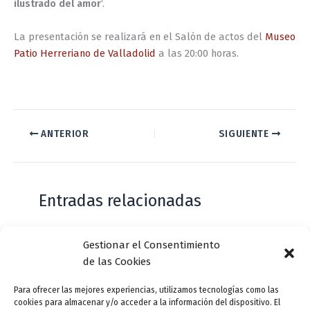
ilustrado del amor
‘.
La presentación se realizará en el Salón de actos del
Museo
Patio Herreriano de Valladolid
a las 20:00 horas.
ANTERIOR
SIGUIENTE
Entradas relacionadas
Gestionar el Consentimiento
Casa de Zorrilla conmemorarán el 168
de las Cookies
aniversario del estreno de Don Juan
Tenorio
Para ofrecer las mejores experiencias, utilizamos tecnologías como las
cookies para almacenar y/o acceder a la información del dispositivo. El
Deja un comentario
/
Actualidad
/ Por
VLLensutinta