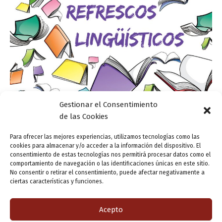
Gestionar el Consentimiento
de las Cookies
Refrescos lingüísticos
Para ofrecer las mejores experiencias, utilizamos tecnologías como las
Hoy en día la RAE cambia de postura
cookies para almacenar y/o acceder a la información del dispositivo. El
consentimiento de estas tecnologías nos permitirá procesar datos como el
ensutinta
/
15 octubre, 2018
comportamiento de navegación o las identificaciones únicas en este sitio.
No consentir o retirar el consentimiento, puede afectar negativamente a
¡No seamos más papistas que el papa! Las locuciones
ciertas características y funciones.
adverbiales hoy en día y a día de hoy SÍ son correctas y
aparecen recogidas en la última edición en el […]
Acepto