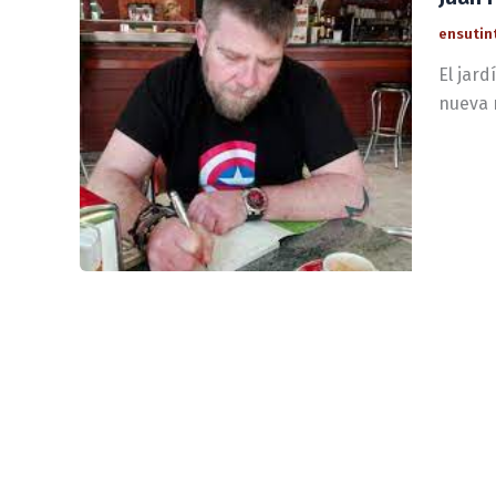
ensutin
El jard
nueva 