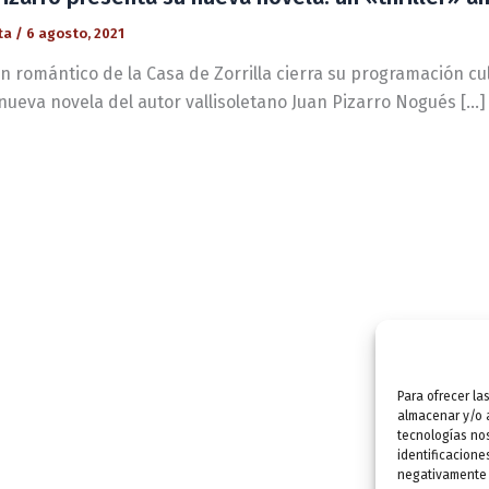
ta
/
6 agosto, 2021
ín romántico de la Casa de Zorrilla cierra su programación cu
nueva novela del autor vallisoletano Juan Pizarro Nogués […]
Para ofrecer la
almacenar y/o a
tecnologías no
identificacione
negativamente a