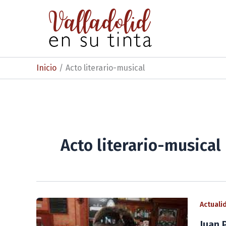
Ir
al
contenido
Inicio
Acto literario-musical
Acto literario-musical
Actuali
Juan 