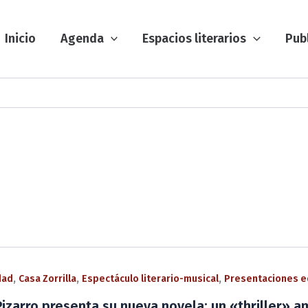
Inicio
Agenda
Espacios literarios
Pub
,
,
,
dad
Casa Zorrilla
Espectáculo literario-musical
Presentaciones e
Pizarro presenta su nueva novela: un «thriller» 