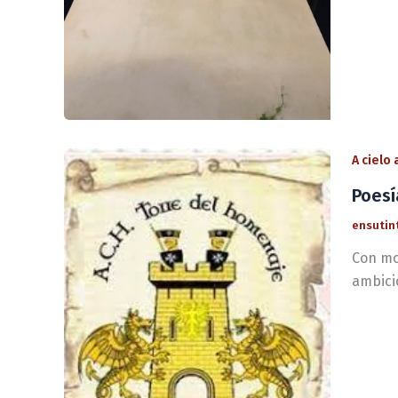
A cielo
Poesí
ensutin
Con mo
ambicio