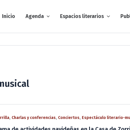
Inicio
Agenda
Espacios literarios
Pub
musical
,
,
,
rilla
Charlas y conferencias
Conciertos
Espectáculo literario-mu
ama de actividades navideñas en la Casa de Zorri