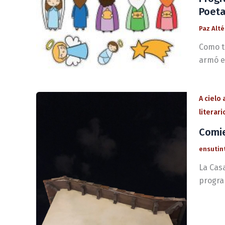
Poet
Paz Alt
Como t
armó el
A cielo
literar
Comie
ensutin
La Casa
progra