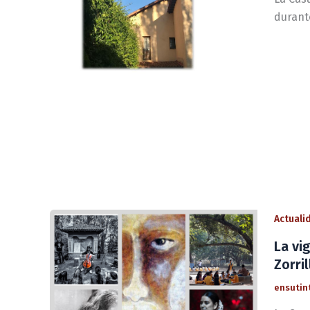
durante
Actuali
La vi
Zorril
ensutin