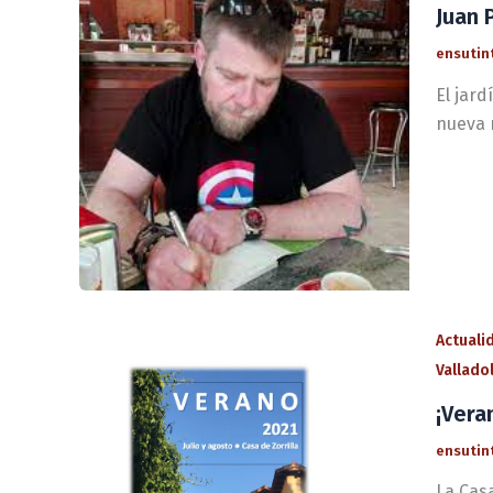
Juan 
ensutin
El jard
nueva 
Actuali
Vallado
¡Vera
ensutin
La Casa