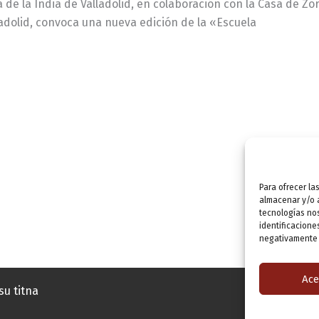
 de la India de Valladolid, en colaboración con la Casa de Zo
ladolid, convoca una nueva edición de la «Escuela
Para ofrecer la
almacenar y/o a
tecnologías no
identificacione
negativamente a
Ace
su titna