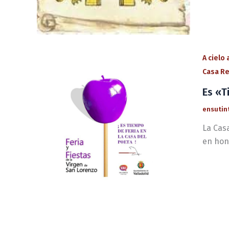
A cielo
Casa Re
Es «T
ensutin
La Casa
en hon