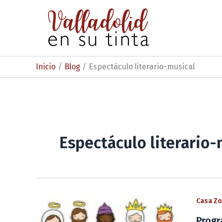
Ir
al
contenido
Inicio
Blog
Espectáculo literario-musical
Espectáculo literario-
Casa Zor
Progr