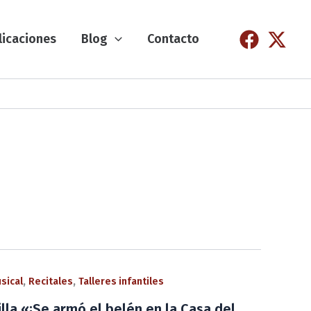
licaciones
Blog
Contacto
,
,
sical
Recitales
Talleres infantiles
lla «¡Se armó el belén en la Casa del