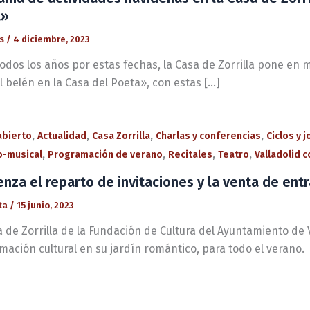
a»
és
/
4 diciembre, 2023
odos los años por estas fechas, la Casa de Zorrilla pone en
 belén en la Casa del Poeta», con estas […]
,
,
,
,
 abierto
Actualidad
Casa Zorrilla
Charlas y conferencias
Ciclos y 
,
,
,
,
io-musical
Programación de verano
Recitales
Teatro
Valladolid co
nza el reparto de invitaciones y la venta de entr
ta
/
15 junio, 2023
 de Zorrilla de la Fundación de Cultura del Ayuntamiento de V
mación cultural en su jardín romántico, para todo el verano.