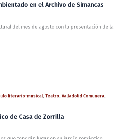
ambientado en el Archivo de Simancas
ltural del mes de agosto con la presentación de la
,
,
,
ulo literario-musical
Teatro
Valladolid Comunera
ico de Casa de Zorrilla
ulos que tendrán lugar en su jardín romántico