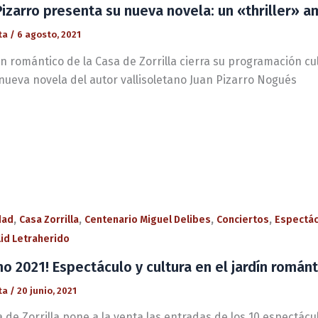
Pizarro presenta su nueva novela: un «thriller» 
ta
/
6 agosto, 2021
ín romántico de la Casa de Zorrilla cierra su programación cu
nueva novela del autor vallisoletano Juan Pizarro Nogués
,
,
,
,
dad
Casa Zorrilla
Centenario Miguel Delibes
Conciertos
Espectác
lid Letraherido
no 2021! Espectáculo y cultura en el jardín románt
ta
/
20 junio, 2021
 de Zorrilla pone a la venta las entradas de los 10 espectác