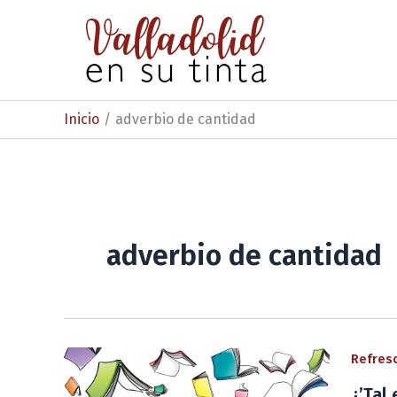
Ir
al
contenido
Inicio
adverbio de cantidad
adverbio de cantidad
Refresc
¿’Tal 