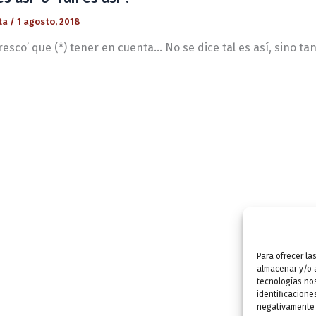
ta
/
1 agosto, 2018
fresco’ que (*) tener en cuenta… No se dice tal es así, sino
Para ofrecer la
almacenar y/o a
tecnologías no
identificacione
negativamente a