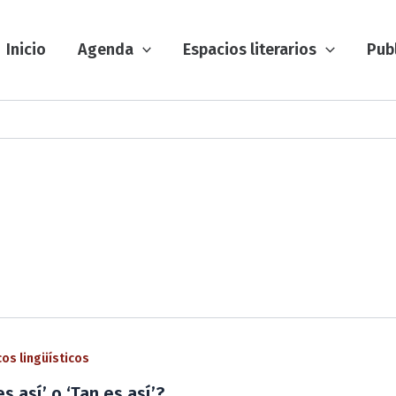
Inicio
Agenda
Espacios literarios
Pub
os lingüísticos
es así’ o ‘Tan es así’?