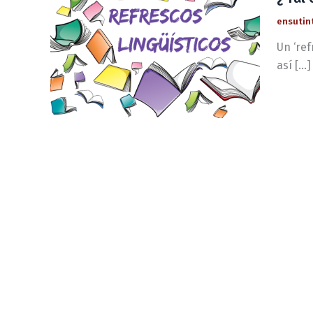
ensutin
Un ‘re
así […]