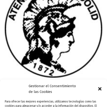
Gestionar el Consentimiento
Actualidad
de las Cookies
Alfonso Domingo gana el 59º Premio Ateneo-
Ciudad de Valladolid con ‘El enigma de Tina’
Para ofrecer las mejores experiencias, utilizamos tecnologías como las
cookies para almacenar y/o acceder a la información del dispositivo. El