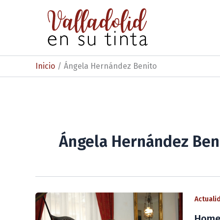
Ir
al
contenido
Inicio
Ángela Hernández Benito
Ángela Hernández Ben
Actuali
Homen