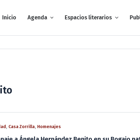
Inicio
Agenda
Espacios literarios
Pub
ito
,
,
dad
Casa Zorrilla
Homenajes
aje a Ángela Hernández Benito en su Bogajo na