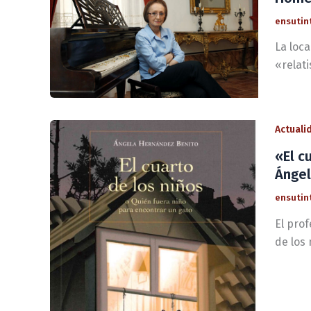
ensutin
La loc
«relati
Actuali
«El c
Ánge
ensutin
El pro
de los 