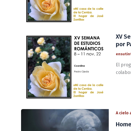
XV Se
por P
ensutin
El prog
colabo
A cielo
Homen