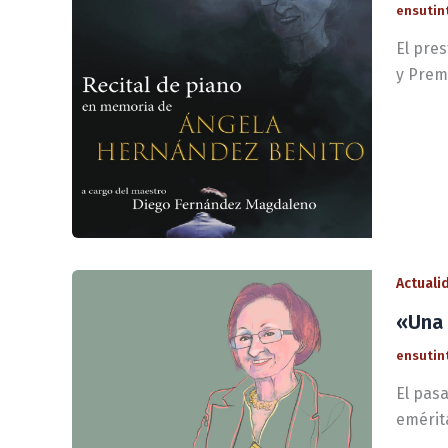
ensutin
El pre
y Prem
Actuali
«Una 
ensutin
El pas
emérita