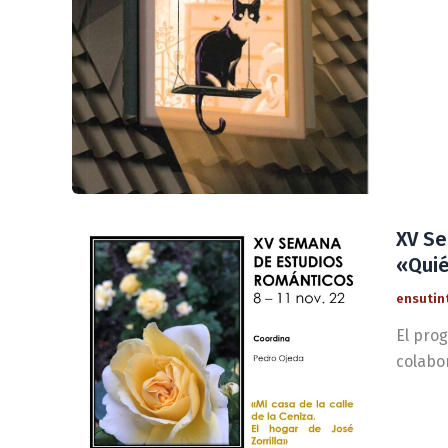
XV Se
«Quié
ensutin
El prog
colabo