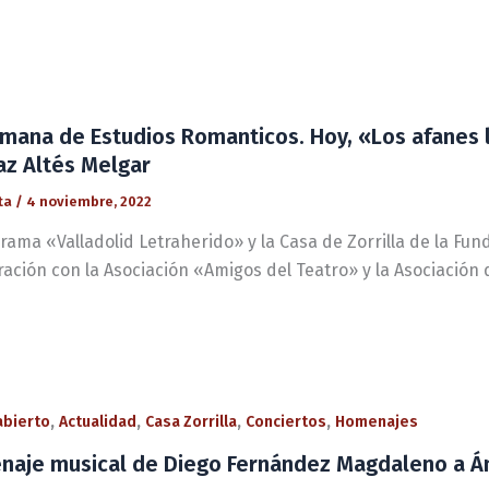
mana de Estudios Romanticos. Hoy, «Los afanes l
az Altés Melgar
ta
/
4 noviembre, 2022
rama «Valladolid Letraherido» y la Casa de Zorrilla de la Fun
ración con la Asociación «Amigos del Teatro» y la Asociación
,
,
,
,
 abierto
Actualidad
Casa Zorrilla
Conciertos
Homenajes
aje musical de Diego Fernández Magdaleno a Á