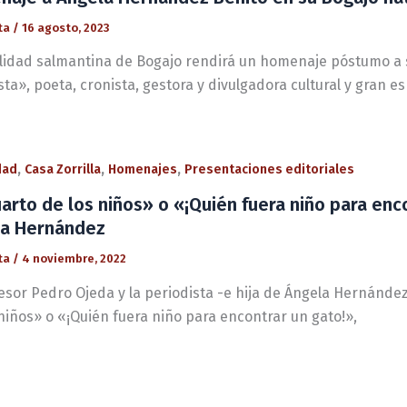
ta
/
16 agosto, 2023
alidad salmantina de Bogajo rendirá un homenaje póstumo a 
sta», poeta, cronista, gestora y divulgadora cultural y gran esp
,
,
,
dad
Casa Zorrilla
Homenajes
Presentaciones editoriales
uarto de los niños» o «¡Quién fuera niño para en
la Hernández
ta
/
4 noviembre, 2022
fesor Pedro Ojeda y la periodista -e hija de Ángela Hernánd
niños» o «¡Quién fuera niño para encontrar un gato!»,