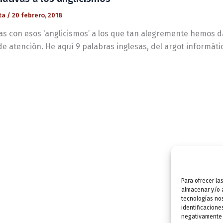
ta
/
20 febrero, 2018
tas con esos ‘anglicismos’ a los que tan alegremente hemos
e atención. He aquí 9 palabras inglesas, del argot informáti
Para ofrecer la
almacenar y/o a
tecnologías no
identificacione
negativamente a