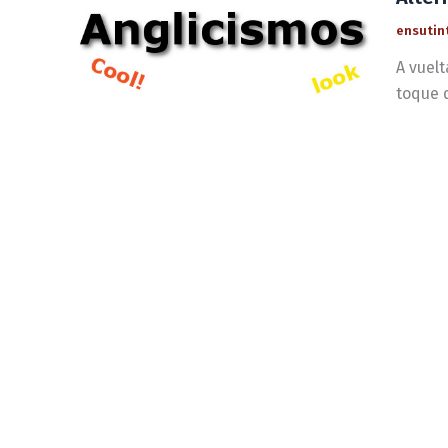
ensutin
A vuel
toque d