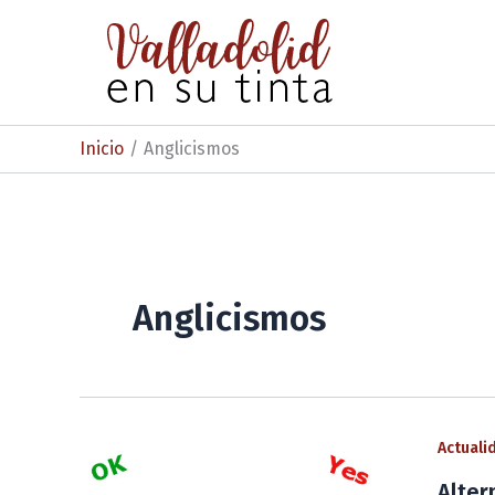
Ir
al
contenido
Inicio
Anglicismos
Anglicismos
Actuali
Alter