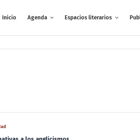
Inicio
Agenda
Espacios literarios
Pub
dad
nativas a los anglicismos