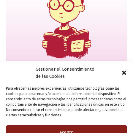
Gestionar el Consentimiento
de las Cookies
Actualidad
Un refresco lingüístico sobre importancia y
Para ofrecer las mejores experiencias, utilizamos tecnologías como las
prioridades
cookies para almacenar y/o acceder a la información del dispositivo. El
consentimiento de estas tecnologías nos permitirá procesar datos como el
ensutinta
/
4 agosto, 2016
comportamiento de navegación o las identificaciones únicas en este sitio.
No consentir o retirar el consentimiento, puede afectar negativamente a
Aunque parezca obvio, a lo mejor no lo es tanto… Antes
ciertas características y funciones.
que nada y ante todo son sinónimos; e indican que algo
es lo más importante. – Antes que nada, soy […]
Acepto