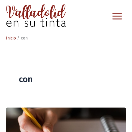
Ir
al
contenido
Inicio
con
con