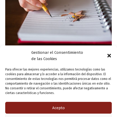
Gestionar el Consentimiento
,
de las Cookies
Actualidad
Refrescos lingüísticos
Formas de la preposición con y el relativo que
Para ofrecer las mejores experiencias, utilizamos tecnologías como las
cookies para almacenar y/o acceder a la información del dispositivo. El
ensutinta
/
11 julio, 2018
consentimiento de estas tecnologías nos permitirá procesar datos como el
comportamiento de navegación o las identificaciones únicas en este sitio.
Un ‘refresco’… por si las moscas… La preposición con y el
No consentir o retirar el consentimiento, puede afectar negativamente a
relativo que se asoman a nuestro escribir cotidiano con
ciertas características y funciones.
distintas formas y valores. Conque es una conjunción que
aporta […]
Acepto