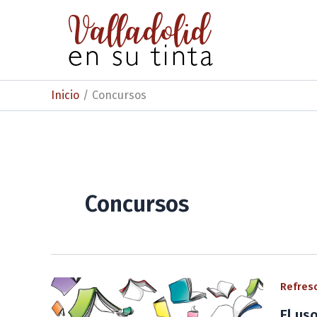
Ir
al
contenido
Inicio
Concursos
Concursos
Refresc
El us