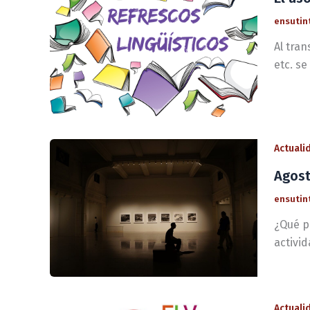
ensutin
Al tra
etc. se
Actuali
Agost
ensutin
¿Qué p
activi
Actuali