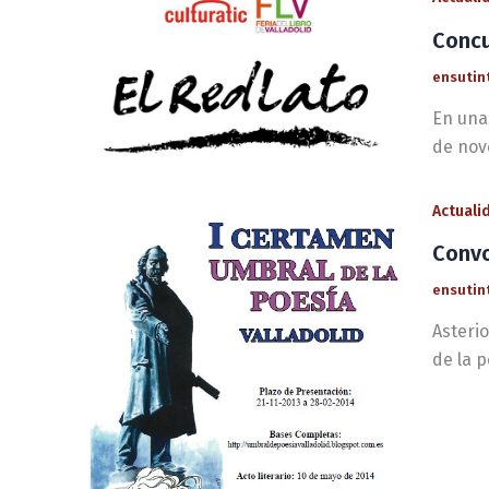
Concu
ensutin
En unas
de nov
Actuali
Convo
ensutin
Asteri
de la p