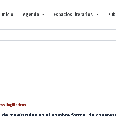
Inicio
Agenda
Espacios literarios
Pub
os lingüísticos
o de mayúsculas en el nombre formal de congreso