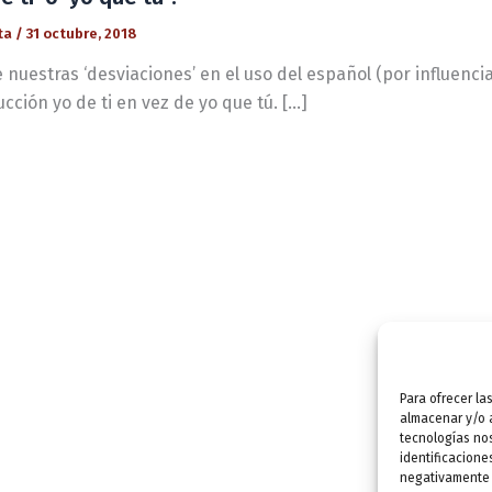
ta
/
31 octubre, 2018
 nuestras ‘desviaciones’ en el uso del español (por influencia 
cción yo de ti en vez de yo que tú. […]
Para ofrecer la
almacenar y/o a
tecnologías no
identificacione
negativamente a