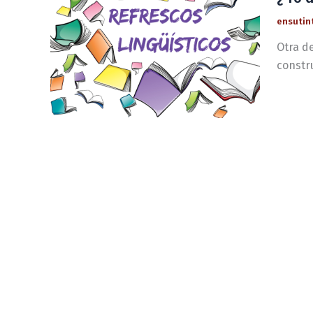
ensutin
Otra de
constru