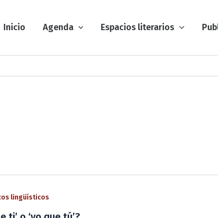
Inicio
Agenda
Espacios literarios
Pub
os lingüísticos
e ti’ o ‘yo que tú’?