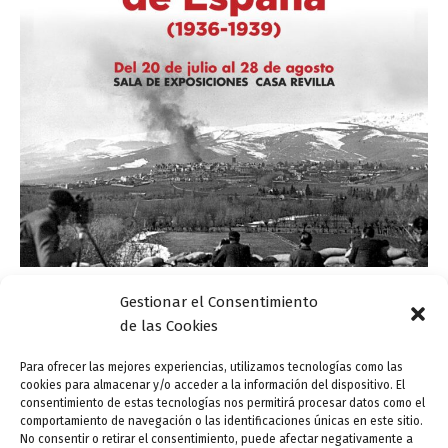
,
,
Gestionar el Consentimiento
Actualidad
Exposiciones Casa Revilla
Valladolid Letraherido
de las Cookies
Dos únicas visitas guiadas gratuitas a la expo
«Corresponsales en la guerra de España»
Para ofrecer las mejores experiencias, utilizamos tecnologías como las
cookies para almacenar y/o acceder a la información del dispositivo. El
ensutinta
/
10 agosto, 2022
consentimiento de estas tecnologías nos permitirá procesar datos como el
comportamiento de navegación o las identificaciones únicas en este sitio.
El programa «Valladolid Letraherido» de la FMC, en
No consentir o retirar el consentimiento, puede afectar negativamente a