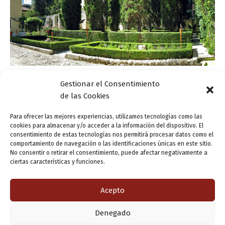
Gestionar el Consentimiento
Actualidad
de las Cookies
Programación de la Casa Zorrilla en junio de
2017
Para ofrecer las mejores experiencias, utilizamos tecnologías como las
cookies para almacenar y/o acceder a la información del dispositivo. El
ensutinta
/
30 mayo, 2017
consentimiento de estas tecnologías nos permitirá procesar datos como el
comportamiento de navegación o las identificaciones únicas en este sitio.
Además de las propuestas programadas en el marco de
No consentir o retirar el consentimiento, puede afectar negativamente a
la celebración del bicentenario del nacimiento de José
ciertas características y funciones.
Zorrilla, nuestro espacio mantiene durante el mes de
junio su calendario habitual de actividades
Acepto
Denegado