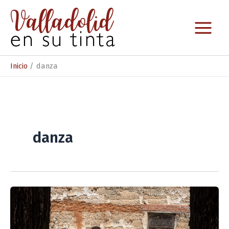
Ir
al
contenido
Inicio
danza
danza