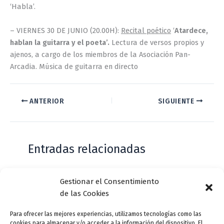
‘Habla’.
– VIERNES 30 DE JUNIO (20.00H):
Recital poético
‘
Atardece,
hablan la guitarra y el poeta’.
Lectura de versos propios y
ajenos, a cargo de los miembros de la Asociación Pan-
Arcadia. Música de guitarra en directo
ANTERIOR
SIGUIENTE
Entradas relacionadas
Gestionar el Consentimiento
Casa de Zorrilla conmemorarán el 168
de las Cookies
aniversario del estreno de Don Juan
Tenorio
Para ofrecer las mejores experiencias, utilizamos tecnologías como las
cookies para almacenar y/o acceder a la información del dispositivo. El