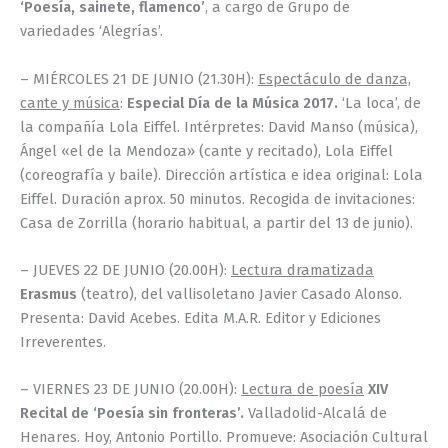
‘Poesía, sainete, flamenco’
, a cargo de Grupo de
variedades ‘Alegrías’.
– MIÉRCOLES 21 DE JUNIO (21.30H):
Espectáculo de danza,
cante y música
:
Especial Día de la Música 2017.
‘La loca’, de
la compañía Lola Eiffel. Intérpretes: David Manso (música),
Ángel «el de la Mendoza» (cante y recitado), Lola Eiffel
(coreografía y baile). Dirección artística e idea original: Lola
Eiffel. Duración aprox. 50 minutos. Recogida de invitaciones:
Casa de Zorrilla (horario habitual, a partir del 13 de junio).
– JUEVES 22 DE JUNIO (20.00H):
Lectura dramatizada
Erasmus
(teatro), del vallisoletano Javier Casado Alonso.
Presenta: David Acebes. Edita M.A.R. Editor y Ediciones
Irreverentes.
– VIERNES 23 DE JUNIO (20.00H):
Lectura de poesía
XIV
Recital de ‘Poesía sin fronteras’.
Valladolid-Alcalá de
Henares. Hoy, Antonio Portillo. Promueve: Asociación Cultural