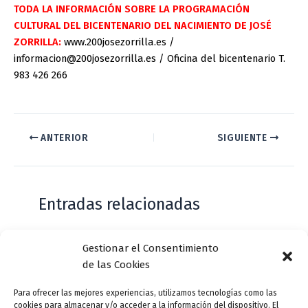
TODA LA INFORMACIÓN SOBRE LA PROGRAMACIÓN
CULTURAL DEL BICENTENARIO DEL NACIMIENTO DE JOSÉ
ZORRILLA:
www.200josezorrilla.es /
informacion@200josezorrilla.es / Oficina del bicentenario T.
983 426 266
ANTERIOR
SIGUIENTE
Entradas relacionadas
Gestionar el Consentimiento
Casa de Zorrilla conmemorarán el 168
de las Cookies
aniversario del estreno de Don Juan
Tenorio
Para ofrecer las mejores experiencias, utilizamos tecnologías como las
cookies para almacenar y/o acceder a la información del dispositivo. El