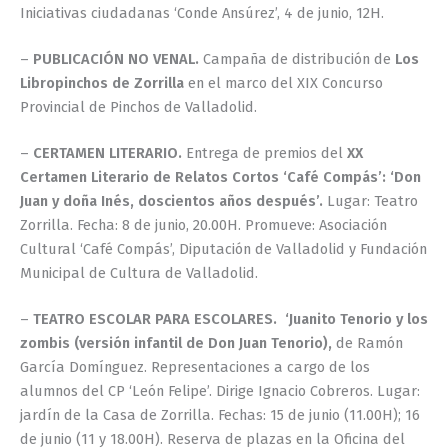
Iniciativas ciudadanas ‘Conde Ansúrez’, 4 de junio, 12H.
–
PUBLICACIÓN NO VENAL.
Campaña de distribución de
Los
Libropinchos de Zorrilla
en el marco del XIX Concurso
Provincial de Pinchos de Valladolid.
–
CERTAMEN LITERARIO.
Entrega de premios del
XX
Certamen Literario de Relatos Cortos ‘Café Compás’: ‘Don
Juan y doña Inés, doscientos años después’.
Lugar: Teatro
Zorrilla. Fecha: 8 de junio, 20.00H. Promueve: Asociación
Cultural ‘Café Compás’, Diputación de Valladolid y Fundación
Municipal de Cultura de Valladolid.
–
TEATRO ESCOLAR PARA ESCOLARES.
‘Juanito Tenorio y los
zombis (versión infantil de Don Juan Tenorio),
de Ramón
García Domínguez. Representaciones a cargo de los
alumnos del CP ‘León Felipe’. Dirige Ignacio Cobreros. Lugar:
jardín de la Casa de Zorrilla. Fechas: 15 de junio (11.00H); 16
de junio (11 y 18.00H). Reserva de plazas en la Oficina del