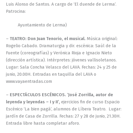
Luis Alonso de Santos. A cargo de ‘El duende de Lerma’.
Patrocina:
Ayuntamiento de Lerma)
–
TEATRO: Don Juan Tenorio, el musical.
Música original:
Rogelio Cabado. Dramaturgia y dir. escénica: Saúl de la
Fuente (coreografías) y Verónica Rioja e Ignacio Nieto
(dirección artística). Intérpretes: jóvenes vallisoletanos.
Lugar: Sala Concha Velasco del LAVA. Fechas: 24 y 25 de
junio, 20.00H. Entradas en taquilla del LAVA o
www.vayaentradas.com
–
ESPECTÁCULOS ESCÉNICOS. ‘José Zorrilla, autor de
leyenda y leyendas – I y
II’,
ejercicios fin de curso Espacio
Escénico ‘La bien pagá’, alumnos de Líbera Teatro. Lugar:
jardín de Casa de Zorrilla. Fechas: 27 y 28 de junio, 21.30H.
Entrada libre hasta completar aforo.