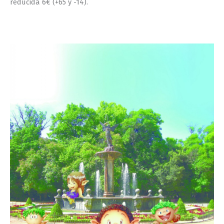
reducida 6€ (+65 y -14).