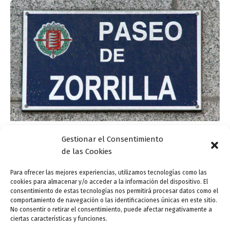
Gestionar el Consentimiento
Actualidad
de las Cookies
¿Es obligatorio incluir “de” al nombrar una
calle?
Para ofrecer las mejores experiencias, utilizamos tecnologías como las
cookies para almacenar y/o acceder a la información del dispositivo. El
ensutinta
/
17 julio, 2014
consentimiento de estas tecnologías nos permitirá procesar datos como el
comportamiento de navegación o las identificaciones únicas en este sitio.
Hasta la publicación de la Nueva gramática de la
No consentir o retirar el consentimiento, puede afectar negativamente a
lengua española en 2009, era obligatorio el uso de la
ciertas características y funciones.
preposición “de” entre los nombres comunes que