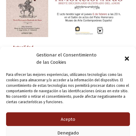
Actualidad
Gestionar el Consentimiento
Presentación de ‘Amorcionario’, el breve
de las Cookies
diccionario ilustrado del amor
ensutinta
/
28 enero, 2014
Para ofrecer las mejores experiencias, utilizamos tecnologías como las
cookies para almacenar y/o acceder a la información del dispositivo. El
El Colectivo Satélite, Asociación Vallisoletana de
consentimiento de estas tecnologías nos permitirá procesar datos como el
comportamiento de navegación o las identificaciones únicas en este sitio.
Profesionales de la Ilustración, presentará el próximo
No consentir o retirar el consentimiento, puede afectar negativamente a
seis de febrero el libro ‘Amorcionario. Breve diccionario
ciertas características y funciones.
ilustrado del amor‘. La presentación se realizará en el
[…]
Acepto
Denegado