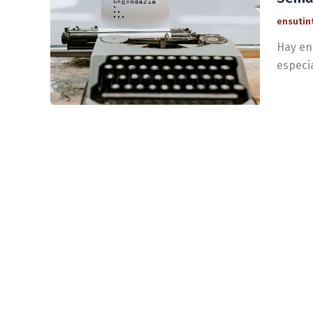
ensutin
Hay en
especi