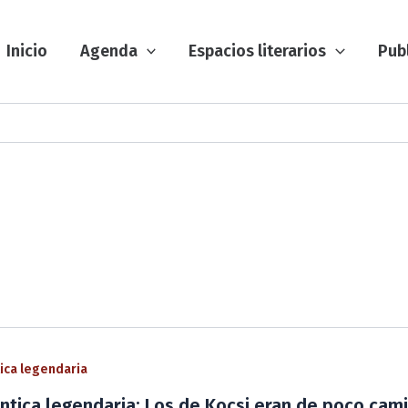
Inicio
Agenda
Espacios literarios
Pub
ca legendaria
tica legendaria: Los de Kocsi eran de poco cam