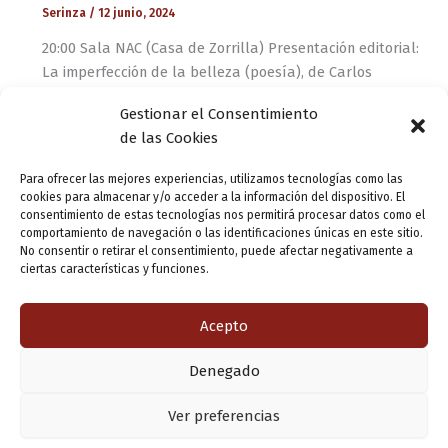
Serinza
/
12 junio, 2024
20:00 Sala NAC (Casa de Zorrilla) Presentación editorial:
La imperfección de la belleza (poesía), de Carlos
Medrano. Presenta: Pedro Ojeda. Edita: Fundación Jorge
Gestionar el Consentimiento
Guillén. Entrada libre hasta completar aforo: 45
de las Cookies
EXPOSICIÓN: Poesía para ser vista (sin dejar de
Para ofrecer las mejores experiencias, utilizamos tecnologías como las
ser leída)
cookies para almacenar y/o acceder a la información del dispositivo. El
consentimiento de estas tecnologías nos permitirá procesar datos como el
Serinza
/
12 junio, 2024
comportamiento de navegación o las identificaciones únicas en este sitio.
No consentir o retirar el consentimiento, puede afectar negativamente a
Sala NAC (Casa de Zorrilla) EXPOSICIÓN: Poesía para ser
ciertas características y funciones.
vista (sin dejar de ser leída) Obra de Tomás Salvador.
Entrada libre en el horario de la Casa-Museo.
Acepto
Denegado
Copyright © 2026 Valladolid en su titna
Ver preferencias