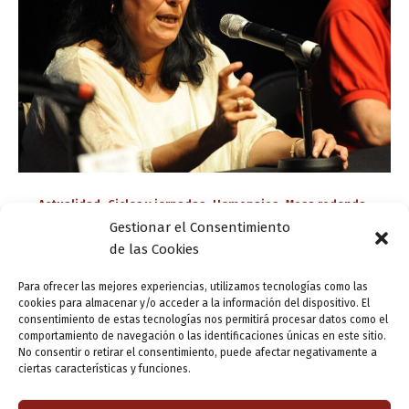
,
,
,
,
Actualidad
Ciclos y jornadas
Homenajes
Mesa redonda
Gestionar el Consentimiento
Valladolid Letraherido
de las Cookies
¡Háblame, Musa! ¡Participa en el homenaje a
Almudena Grandes!
Para ofrecer las mejores experiencias, utilizamos tecnologías como las
cookies para almacenar y/o acceder a la información del dispositivo. El
ensutinta
/
1 abril, 2022
consentimiento de estas tecnologías nos permitirá procesar datos como el
comportamiento de navegación o las identificaciones únicas en este sitio.
El programa Valladolid Letraherido acoge la sesión de
No consentir o retirar el consentimiento, puede afectar negativamente a
clausura de las Jornadas de estudio de la Cátedra
ciertas características y funciones.
Miguel Delibes: «Háblame, Musa, de la mujer de gran
ingenio. Trayectoria vital y […]