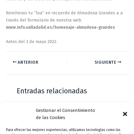
Remítenos tu “loa” en recuerdo de Almudena Grandes a a
través del formulario de nuestra web:
www.info.valladolid.es/homenaje-almudena-grandes
Antes del 3 de mayo 2022.
ANTERIOR
SIGUIENTE
Entradas relacionadas
Gestionar el Consentimiento
Casa de Zorrilla conmemorarán el 168
de las Cookies
aniversario del estreno de Don Juan
Tenorio
Para ofrecer las mejores experiencias, utilizamos tecnologías como las