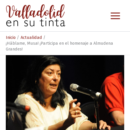
Ir
al
contenido
Inicio
Actualidad
¡Háblame, Musa! ¡Participa en el homenaje a Almudena
Grandes!