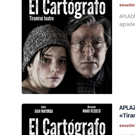
ensutin
APLAZAD
agrade
APLAZ
«Tira
ensutin