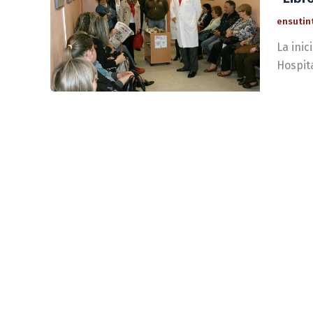
ensutin
La inic
Hospita