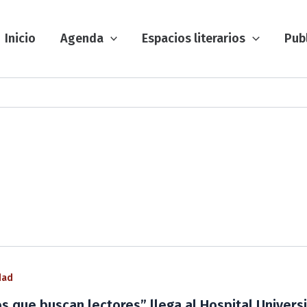
Inicio
Agenda
Espacios literarios
Pub
dad
os que buscan lectores” llega al Hospital Universi