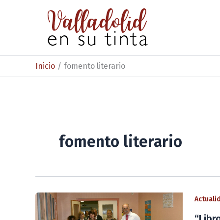
Ir
al
contenido
Inicio
fomento literario
fomento literario
Actuali
“Libr