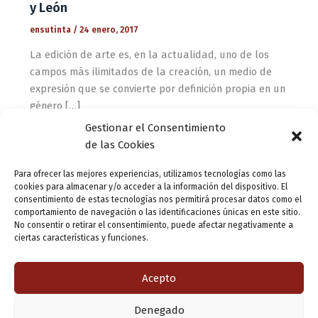
y León
ensutinta
/
24 enero, 2017
La edición de arte es, en la actualidad, uno de los
campos más ilimitados de la creación, un medio de
expresión que se convierte por definición propia en un
género […]
Gestionar el Consentimiento
de las Cookies
Actualidad
Literatura ilustrada para pequeños lectores
Para ofrecer las mejores experiencias, utilizamos tecnologías como las
cookies para almacenar y/o acceder a la información del dispositivo. El
ensutinta
/
11 octubre, 2013
consentimiento de estas tecnologías nos permitirá procesar datos como el
comportamiento de navegación o las identificaciones únicas en este sitio.
El ilustrador y diseñador gráfico vallisoletano, Óscar del
No consentir o retirar el consentimiento, puede afectar negativamente a
Amo, y el escritor Mariano Veloy presentaron ayer en
ciertas características y funciones.
Palencia, “Mi Primer Manrique”, la nueva obra de la serie
“Mi Primer” clásicos
Acepto
Denegado